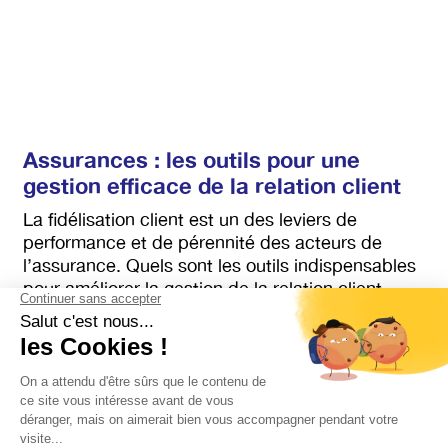
Assurances : les outils pour une
gestion efficace de la relation client
La fidélisation client est un des leviers de
performance et de pérennité des acteurs de
l’assurance. Quels sont les outils indispensables
pour améliorer la gestion de la relation client
assurance ? Retrouvez 6 pistes dans cet article.
Service client
4
minutes
«
1
…
4
5
6
7