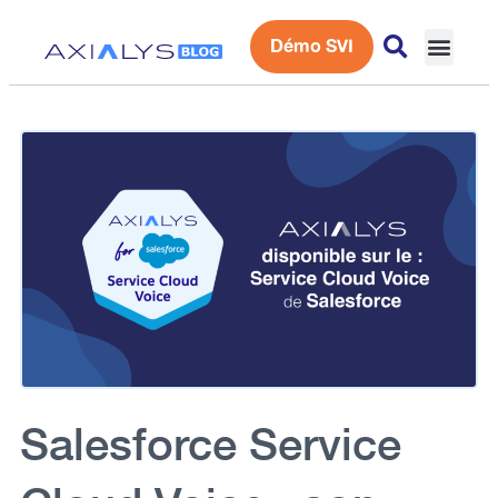
Démo SVI
Expérience 
Salesforce Service