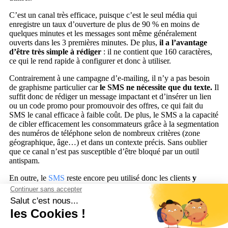
C’est un canal très efficace, puisque c’est le seul média qui
enregistre un taux d’ouverture de plus de 90 % en moins de
quelques minutes et les messages sont même généralement
ouverts dans les 3 premières minutes. De plus,
il a l’avantage
d’être très simple à rédiger
: il ne contient que 160 caractères,
ce qui le rend rapide à configurer et donc à utiliser.
Contrairement à une campagne d’e-mailing, il n’y a pas besoin
de graphisme particulier car
le SMS ne nécessite que du texte.
Il
suffit donc de rédiger un message impactant et d’insérer un lien
ou un code promo pour promouvoir des offres, ce qui fait du
SMS le canal efficace à faible coût. De plus, le SMS a la capacité
de cibler efficacement les consommateurs grâce à la segmentation
des numéros de téléphone selon de nombreux critères (zone
géographique, âge…) et dans un contexte précis. Sans oublier
que ce canal n’est pas susceptible d’être bloqué par un outil
antispam.
En outre, le
SMS
reste encore peu utilisé donc les clients
y
portent encore attention quand ils en reçoivent.
C’est l’atout
majeur de ce canal qui n’a pas encore été saturé par la pression
commerciale ! Ainsi, le SMS est une réelle opportunité à saisir
pour avoir un contact privilégié avec ses clients.