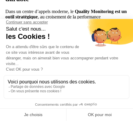
Dans un centre d’appels moderne, le
Quality Monitoring est un
outil stratégique
, au croisement de la performance
opérationnelle, de la satisfaction client et de l’expérience
collaborateur.
En s’appuyant sur une solution comme
Axialys
, les entreprises
disposent :
d’indicateurs fiables et actionnables,
d’une analyse qualitative enrichie par l’IA,
d’un pilotage en temps réel de la qualité de service,
et d’un accompagnement durable des équipes.
👉 Le Quality Monitoring devient alors un
véritable moteur
d’amélioration continue
, au service d’une relation client plus
humaine, plus efficace et plus performante.
IA
,
Service client