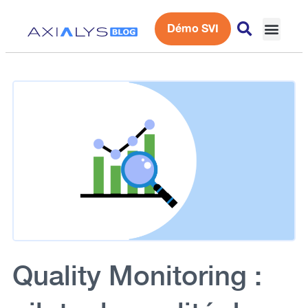
Démo SVI
Expérience 
Quality Monitoring :