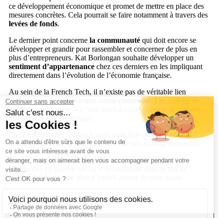
ce développement économique et promet de mettre en place des
mesures concrètes. Cela pourrait se faire notamment à travers des
levées de fonds
.
Le dernier point concerne
la communauté
qui doit encore se
développer et grandir pour rassembler et concerner de plus en
plus d’entrepreneurs.
Kat Borlongan souhaite développer un
sentiment d’appartenance
chez ces derniers en les impliquant
directement dans l’évolution de l’économie française.
Au sein de la French Tech, il n’existe pas de véritable lien
hiérarchique mais plutôt
une cause commune
. Les start-up ne
sont pas simplement des “machines à cash”, comme le suggère
directement Kat Borlongan.
En conclusion, les années à venir vont être cruciales pour le
développement de la French Tech et de nos start-up nationales.
Axialys
s’inscrit dans cet esprit communautaire, pour se
positionner en modèle social et économique dans le but de
rassembler de plus en plus d’entités autour de cette cause.
Actualités