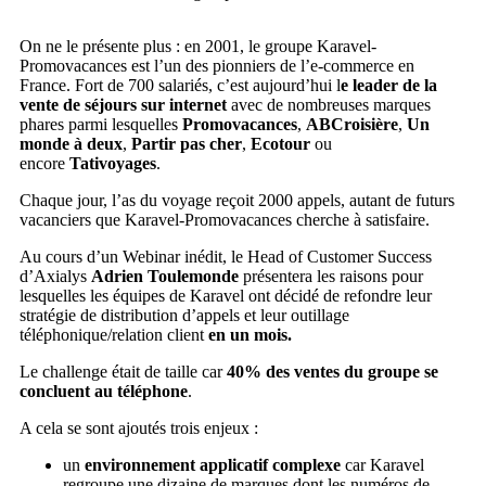
On ne le présente plus : en 2001, le groupe Karavel-
Promovacances est l’un des pionniers de l’e-commerce en
France. Fort de 700 salariés, c’est aujourd’hui l
e leader de la
vente de séjours sur internet
avec de nombreuses marques
phares parmi lesquelles
Promovacances
,
ABCroisière
,
Un
monde à deux
,
Partir pas cher
,
Ecotour
ou
encore
Tativoyages
.
Chaque jour, l’as du voyage reçoit 2000 appels, autant de futurs
vacanciers que Karavel-Promovacances cherche à satisfaire.
Au cours d’un Webinar inédit, le Head of Customer Success
d’Axialys
Adrien Toulemonde
présentera les raisons pour
lesquelles les équipes de Karavel ont décidé de refondre leur
stratégie de distribution d’appels et leur outillage
téléphonique/relation client
en un mois.
Le challenge était de taille car
40% des ventes du groupe se
concluent au téléphone
.
A cela se sont ajoutés trois enjeux :
un
environnement applicatif complexe
car Karavel
regroupe une dizaine de marques dont les numéros de