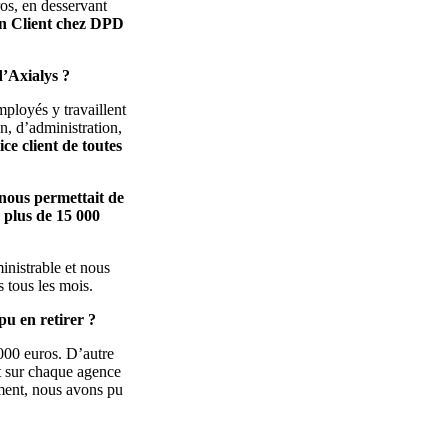
ros, en desservant
on Client
chez DPD
d’Axialys ?
ployés y travaillent
on, d’administration,
vice client de toutes
nous permettait de
 plus de
15 000
inistrable et nous
s tous les mois.
pu en retirer ?
000 euros. D’autre
nt sur chaque agence
ement, nous avons pu