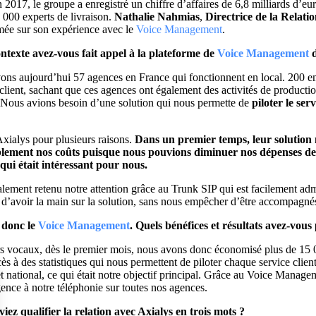
2017, le groupe a enregistré un chiffre d’affaires de 6,8 milliards d’eu
 000 experts de livraison.
Nathalie Nahmias
,
Directrice de la Relati
mée sur son expérience avec le
Voice Management
.
ntexte avez-vous fait appel à la plateforme de
Voice Management
s aujourd’hui 57 agences en France qui fonctionnent en local. 200 em
e client, sachant que ces agences ont également des activités de producti
 Nous avions besoin d’une solution qui nous permette de
piloter le ser
xialys pour plusieurs raisons.
Dans un premier temps, leur solution 
blement nos coûts puisque nous pouvions diminuer nos dépenses de
qui était intéressant pour nous.
lement retenu notre attention grâce au Trunk SIP qui est facilement adm
ité d’avoir la main sur la solution, sans nous empêcher d’être accompagné
 donc le
Voice Management
. Quels bénéfices et résultats avez-vous 
urs vocaux, dès le premier mois, nous avons donc économisé plus de 15 
ès à des statistiques qui nous permettent de piloter chaque service clie
t national, ce qui était notre objectif principal. Grâce au Voice Manag
igence à notre téléphonie sur toutes nos agences.
viez qualifier la relation avec Axialys en trois mots ?