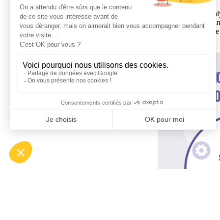
Tout d’abord, Axia
disponible
à la moin
personnalisation
de 
or !