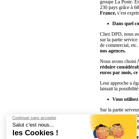
groupe La Poste. En 
230 pays grâce à 68
France,
s’est expri
Dans quel co
Chez DPD, nous avon
sur la partie servic
de commercial, etc.
nos agences.
Nous avons choisi A
réduire considéra
euros
par mois, ce 
Leur approche a éga
laissait la possibil
Vous utilisez
Sur la partie serve
part, nous avons acc
au niveau régional e
apporter de l’intell
Et si vous de