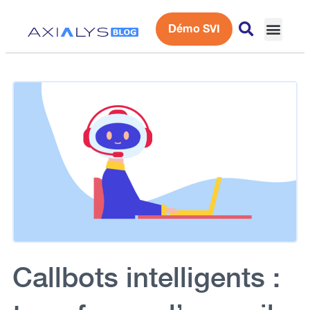
Démo SVI
Expérience 
Callbots intelligents :