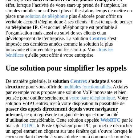
effet, lorsque l’activité de votre start-up prend de l’ampleur, les
simples mobiles ne suffisent plus et il est alors temps de mettre en
place une
solution de téléphonie
plus élaborée pour offrir un
véritable accueil téléphonique à ses clients : il est temps de penser
au
téléphone IP
. Cet accueil téléphonique est profitable à
l’organisation mais aussi au suivi de ses clients et au
développement de l’entreprise. La solution
Centrex
s’est
imposée ces dernières années comme la solution la plus
innovante et convenable pour les start-up. Voici
tous les
bénéfices
qu’elle peut offrir à votre entreprise.
Une solution pour simplifier les appels
De manière générale, la
solution
Centrex
s’adapte à votre
structure
pour vous offrir de
multiples fonctionnalités
. Axialys
par exemple vous propose une solution VoIP innovante et bien
pensée pour outiller sereinement
votre parc téléphonique
. Votre
solution VoIP Centrex met à votre disposition la possibilité de
passer des appels directement depuis votre navigateur
internet
, ce qui représente un gain de temps et une facilité
d’utilisation considérable. Cette solution appelée
WebRTC
par le
biais du
POPC,
le Poste Opérateur pour PC, permet de décrocher
un appel entrant en cliquant sur une fenêtre qui s’ouvre lorsque le
correspondant cherche à vous joindre ; ou à composer le numéro