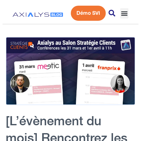
Démo SVI
Expérience 
[L’évènement du
mois] Rencontrez les