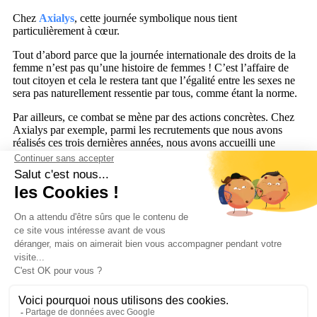
Chez
Axialys
, cette journée symbolique nous tient
particulièrement à cœur.
Tout d’abord parce que la journée internationale des droits de la
femme n’est pas qu’une histoire de femmes ! C’est l’affaire de
tout citoyen et cela le restera tant que l’égalité entre les sexes ne
sera pas naturellement ressentie par tous, comme étant la norme.
Par ailleurs, ce combat se mène par des actions concrètes. Chez
Axialys par exemple, parmi les recrutements que nous avons
réalisés ces trois dernières années, nous avons accueilli une
quinzaine de collaboratrices. Les profils et les responsabilités sont
variés : responsable des partenariats stratégiques, chef de produit,
business developer, event manager, directrice business ou encore
responsable marketing… Nous mettons un point – et un coup de
poing – d’honneur à ce que notre développement bénéficie de la
valeur ajoutée que les femmes apportent à l’entreprise, autant que
de la richesse amenée par des équipes à la mixité équilibrée.
Mesdames, nous le réaffirmons, chez Axialys, nous sommes fiers
de travailler pour et avec des femmes.
Ressources