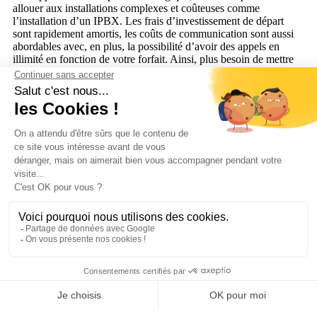
allouer aux installations complexes et coûteuses comme
l’installation d’un IPBX. Les frais d’investissement de départ
sont rapidement amortis, les coûts de communication sont aussi
abordables avec, en plus, la possibilité d’avoir des appels en
illimité en fonction de votre forfait. Ainsi, plus besoin de mettre
en place les canaux de téléphonie standard qui sont onéreux et
qui nécessitent une maintenance.
Au regard de ce qui précède, la
téléphonie Cloud
apparaît
comme un système moderne, flexible, économique et simple à
déployer. Afin d’obtenir plus d’informations à ce sujet, nos
équipes commerciales se tiennent à votre disposition pour
répondre à toutes vos questions.
Découvrez notre solution
Centrex pour faciliter le déménagement de votre téléphonie
d’entreprise
VoIP