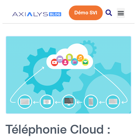
Démo SVI
Expérience 
Téléphonie Cloud :