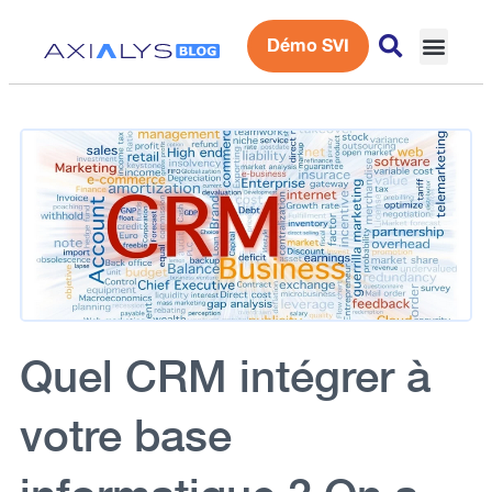
Démo SVI
Expérience 
Quel CRM intégrer à
votre base
informatique ? On a