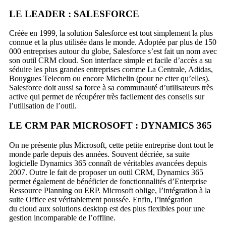
LE LEADER : SALESFORCE
Créée en 1999, la solution Salesforce est tout sim
plement la plus
connue et la plus utilisée dans le monde. Adoptée par plus de 150
000 entreprises autour du globe, Salesforce s’est fait un nom avec
son outil CRM cloud. Son interface simple et facile d’accès a su
séduire les plus grandes entreprises comme La Centrale, Adidas,
Bouygues Telecom ou encore
Michelin (pour ne citer qu’elles).
Salesforce doit aussi sa force à sa com
munauté d’utilisateurs très
active qui permet de récupé
rer très facilement des conseils sur
l’utilisation de l’outil.
LE CRM PAR MICROSOFT : DYNAMICS 365
On ne présente plus Microsoft, cette petite entre
prise dont tout le
monde parle depuis des années. Souvent décriée, sa suite
logicielle Dynamics 365 connaît de véritables avancées depuis
2007. Outre le fait de proposer un outil CRM, Dynamics
365
permet également de bénéficier de fonction
nalités d’Enterprise
Ressource Planning ou ERP.
Microsoft oblige, l’intégration à la
suite Office est véritablement poussée. Enfin, l’intégration
du
cloud aux solutions desktop est des plus flexibles pour une
gestion incomparable de l’offline.