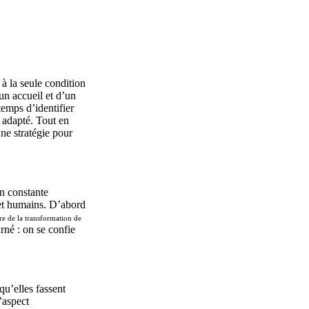
 à la seule condition
’un accueil et d’un
temps d’identifier
) adapté. Tout en
ne stratégie pour
on constante
 et humains. D’abord
e de la transformation de
arné : on se confie
qu’elles fassent
l’aspect