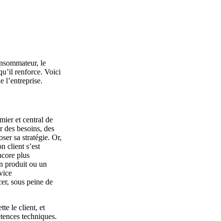
onsommateur, le
 qu’il renforce. Voici
 l’entreprise.
emier et central de
r des besoins, des
ser sa stratégie. Or,
n client s’est
ncore plus
un produit ou un
vice
cer, sous peine de
e le client, et
tences techniques.