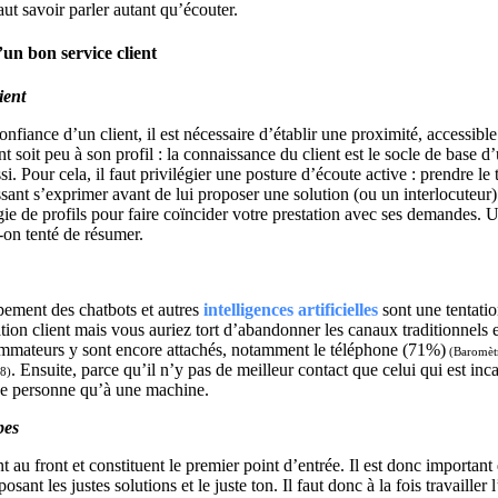
aut savoir parler autant qu’écouter.
’un bon service client
lient
onfiance d’un client, il est nécessaire d’établir une proximité, accessible
nt soit peu à son profil : la connaissance du client est le socle de base d
i. Pour cela, il faut privilégier une posture d’écoute active : prendre le 
issant s’exprimer avant de lui proposer une solution (ou un interlocuteur
ie de profils pour faire coïncider votre prestation avec ses demandes. U
t-on tenté de résumer.
pement des chatbots et autres
intelligences artificielles
sont une tentati
ation client mais vous auriez tort d’abandonner les canaux traditionnels
mmateurs y sont encore attachés, notamment le téléphone (71%)
(Baromètr
. Ensuite, parce qu’il n’y pas de meilleur contact que celui qui est inc
18)
ne personne qu’à une machine.
pes
t au front et constituent le premier point d’entrée. Il est donc important 
sant les justes solutions et le juste ton. Il faut donc à la fois travailler 