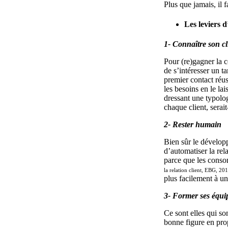
Plus que jamais, il f
Les leviers d
1- Connaître son c
Pour (re)gagner la c
de s’intéresser un ta
premier contact réuss
les besoins en le la
dressant une typolog
chaque client, serai
2- Rester humain
Bien sûr le dévelop
d’automatiser la rel
parce que les conso
la relation client, EBG, 20
plus facilement à u
3- Former ses équi
Ce sont elles qui son
bonne figure en propo