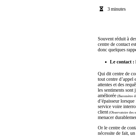
3
minutes
Souvent réduit à de
centre de contact est
donc quelques rappe
Le contact : 
Qui dit centre de con
tout centre d’appel 
attentes et des requ
les sentiments sont 
améliorée
(Baromètre de
d’épaisseur lorsque
service voire inter
client
(Observatoire des s
menacer durablement 
Or le centre de cont
nécessite de fait,