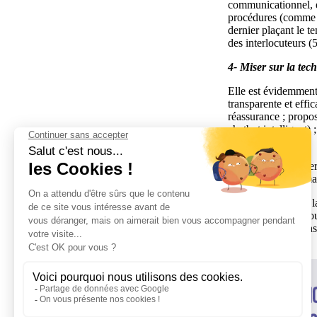
communicationnel, en
procédures (comme la
dernier plaçant le 
des interlocuteurs 
4- Miser sur la tec
Elle est évidemment 
transparente et effi
réassurance ; propos
chatbot intelligent)
et d’infos, etc.
Reste que sur ce der
parle à un robot, ma
Axialys, expert de 
technologiques, clou
plus ? N’hésitez pa
rapidement.