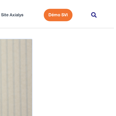
Site Axialys
Démo SVI