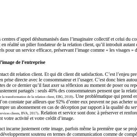
s centres d’appel déshumanisés dans l’imaginaire collectif et celui du c
 en réalité un pilier fondateur de la relation client, qu’il introduit autant
ls pour un service efficace, préservant l’image comme « les visages » de
l’image de l’entreprise
tact dit relation client. Et qui dit client dit satisfaction. C’est l’enjeu pr
en prise directe avec le consommateur et l’usager. C’est donc bien autou
êtes de ce dernier qu’il faut axer sa réflexion au moment de poser ou repo
justement partagés : seuls 40% des consommateurs pensent que la relatio
. Une problématique qui prend e
 la transformation de la relation client, EBG, 2018)
 l’on constate par ailleurs que 92% d’entre eux peuvent ne pas acheter 
rompre un abonnement en cas de déception par rapport à la qualité du ser
. Relation et service sont donc à préserver et renfor
ervices clients, BVA, 2017)
votre activité et votre crédit d’image.
act incarne justement cette image, parfois même la première que se projett
 un développement soutenu en termes de communication comme de compé