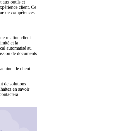
 aux outils et
expérience client. Ce
nque de compétences
ne relation client
imité et la
ocal automatisé au
smission de documents
achine : le client
nt de solutions
uhaitez en savoir
 contactera