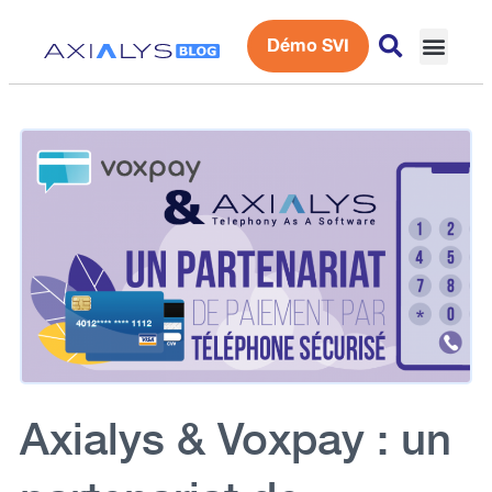
Démo SVI
Expérience 
Axialys & Voxpay : un