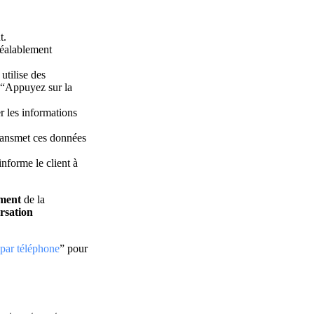
nt.
réalablement
utilise des
e “Appuyez sur la
er les informations
transmet ces données
informe le client à
ement
de la
rsation
 par téléphone
” pour