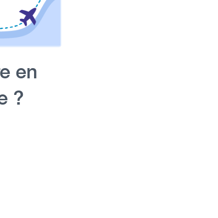
e en
ne ?