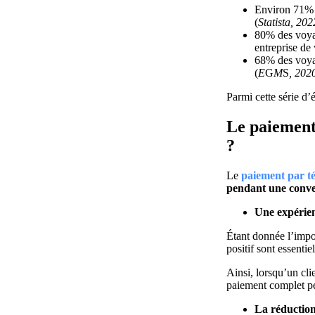
Environ 71% d
(
Statista, 202
80% des voyag
entreprise de
68% des voyag
(
E
G
M
S
, 202
Parmi cette série d’
Le paiement 
?
Le
paiement par t
pendant une conve
Une expérien
Étant donnée l’impor
positif sont essenti
Ainsi, lorsqu’un cli
paiement complet pe
La réduction