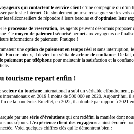
voyageurs qui contactent le service client
d’une compagnie ou d’un h
ser par le site Internet. Ou simplement pour se renseigner sur les vols o
les téléconseillers de répondre à leurs besoins et d’
optimiser leur exp
er le
processus de réservation
, les agents peuvent désormais proposer 
hone. Ce
moyen de paiement sécurisé
permet aux voyageurs de finaliser
 leurs informations de paiement. Pratique !
sommateur une
option de paiement en temps réel
et sans interruption, le
té. Encore mieux, il devient un véritable
acteur de confiance
. De fait
de paiement par téléphone
pour maintenir la satisfaction et la confianc
ticle.
u tourisme repart enfin !
le
secteur du tourisme
international a subi un véritable effondrement, p
s internationaux en 2019 à moins de 500 000 en 2020. Aujourd’hui, il 
a fin de la pandémie. En effet, en 2022, il a doublé par rapport à 2021
.
 marquée par une
série d’évolutions
qui ont redéfini la manière dont nou
ons nos séjours. L’
expérience client des voyageurs
a ainsi évoluée po
nectée. Voici quelques chiffres clés qui le démontrent bien :