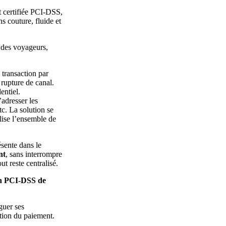
t certifiée PCI-DSS,
s couture, fluide et
 des voyageurs,
 transaction par
 rupture de canal.
entiel.
’adresser les
tc. La solution se
lise l’ensemble de
sente dans le
nt
, sans interrompre
ut reste centralisé.
ion PCI-DSS de
guer ses
ation du paiement.