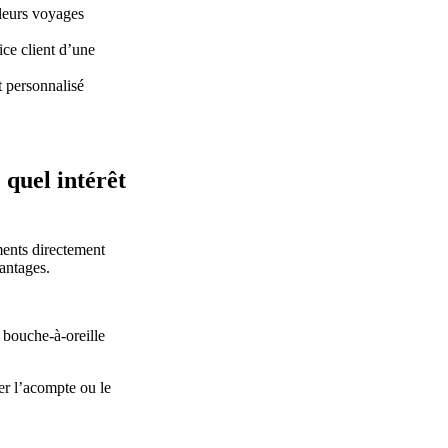
 leurs voyages
ice client d’une
t personnalisé
 quel intérêt
ments directement
vantages.
e bouche-à-oreille
ter l’acompte ou le