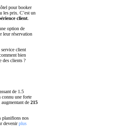
ôtel pour booker
u les prix. C’est un
érience client
.
une option de
 leur réservation
 service client
, comment bien
e des clients ?
assant de 1.5
a connu une forte
 en augmentant de
215
s planifions nos
ur devenir
plus