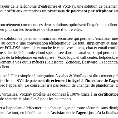
majeur de la téléphonie d’entreprise et VoxPay, une solution de paiemen
 pour offrir aux entreprises un
processus de paiement par téléphone
san
oncrètement comment ces deux solutions optimisent l’expérience client
u plus sur les bénéfices de chacune d’entre elles.
ne solution de paiement omnicanal sécurisée qui permet d’encaisser une
e au cours d’une conversation téléphonique. Le tout, simplement et sans
fiée PCI-DSS niveau 1 et touche le canal vocal, sms, chat et email confid
ne suite de téléphonie cloud spécialisée dans le canal voix, qui permet d
ges de la téléphonie en entreprise : VoiP, logiciel call center, helpdesk, e
vement à vos outils métiers (Salesforce, Zendesk, Easiware…) et centra
n client
ne ? C’est simple : l’intégration Axialys & VoxPay est directement pré
t offre un
SVI
de paiement
directement intégré à l’interface de l’age
c l’appelant. Le conseiller n’a pas besoin de changer de plateforme, to
 virtuelles, Voxpay protège les données à 100% grâce à sa
certificat
 de sécurité le plus élevé pour les paiements.
t à l’appelant d’effectuer un achat en ligne en toute sécurité, sans divul
es. Le tout, en bénéficiant de l’
assistance de l’agent
jusqu’à la finalis