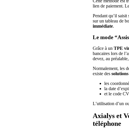
Cette méthode est tr
lien de paiement. Le
Pendant qu’il saisit
sur un tableau de bo
immédiate
.
Le mode “Assis
Grâce à un
TPE vir
bancaires lors de l’
devez, au préalabl
Normalement, les do
existe des
solutions
les coordonné
la date d’expi
et le code CV
L’utilisation d’un o
Axialys et V
téléphone