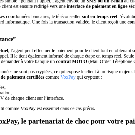
ès simple : pendant l’appel, l’agent envoie un
SMS ou un e-mail
au cli
 client est ensuite redirigé vers une
interface de paiement en ligne séc
 ses coordonnées bancaires, le téléconseiller
suit en temps réel
l’évoluti
rd informatique. Une fois la transaction validée, le client reçoit une
con
tance”
tuel
, l’agent peut effectuer le paiement pour le client tout en obtenant
appel. Il le tient également informé de chaque étape en temps réel. Seule
e, demander à votre banque un
contrat MOTO
(Mail Order Téléphone 
nnées ne sont pas cryptées, ce qui expose le client à un risque majeur.
 de paiement certifiées
comme
VoxPay
qui cryptent :
es,
ration,
V de chaque client sur l’interface.
util comme VoxPay est essentiel dans ce cas précis.
oxPay, le partenariat de choc pour votre p