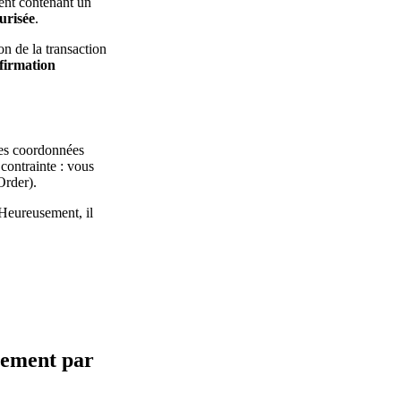
ent contenant un
urisée
.
on de la transaction
firmation
 ses coordonnées
 contrainte : vous
Order).
 Heureusement, il
aiement par