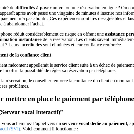
ontré de
difficultés à payer
un vol ou une réservation en ligne ? On con
pparaît après avoir passé une vingtaine de minutes à inscrire nos inform
 paiement n’a pas abouti”. Ces expériences sont très désagréables et lais
e à abandonner l’achat.
éphone réduit considérablement ce risque en offrant une
assistance per
irmation instantanée
de la réservation. Les clients savent immédiatem
tat ? Leurs incertitudes sont éliminées et leur confiance renforcée.
ent de la confiance client
ient mécontent appellerait le service client suite à un échec de paiement 
de lui offrir la possibilité de régler sa réservation par téléphone.
 la réservation, le conseiller renforce la confiance du client en montra
 ses problèmes.
r mettre en place le paiement par téléphon
Serveur vocal Interactif)”
, vous acheminez l’appel vers un
serveur vocal dédié au paiement
, a
actif (SVI)
. Voici comment il fonctionne :