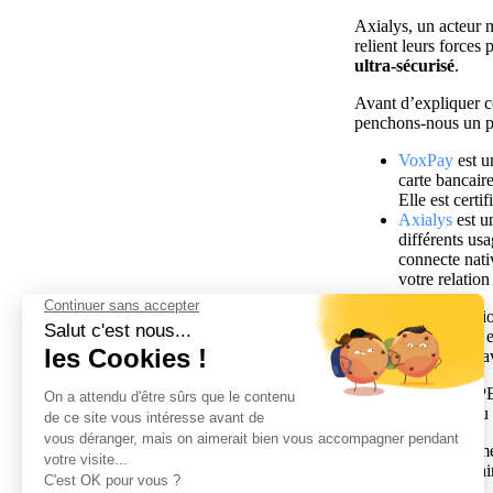
Axialys, un acteur 
relient leurs forces
ultra-sécurisé
.
Avant d’expliquer c
penchons-nous un pe
VoxPay
est u
carte bancair
Elle est certi
Axialys
est u
différents usa
connecte nati
votre relatio
Comment ça fonction
bandeau opérateur e
la communication ave
Dans le cas des TPE
niveau 1
, le niveau
Cette solution perme
informations bancair