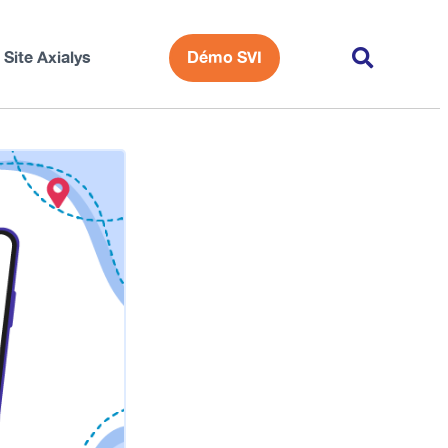
Site Axialys
Démo SVI