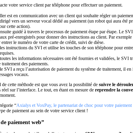
tacte votre service client par téléphone pour effectuer un paiement.
ller est en communication avec un client qui souhaite régler un paieme
edirigé vers un serveur vocal dédié au paiement (un robot qui aura été p
ur cette action).
ensuite guidé à travers le processus de paiement étape par étape. Le SVI 
ux pré-enregistrés pour donner des instructions au client. Par exempl
entrer le numéro de votre carte de crédit, suivi de dièse.
 les instructions du SVI et utilise les touches de son téléphone pour entr
requises.
toutes les informations nécessaires ont été fournies et validées, le SVI 
 traitement des paiements.
le SVI a reçu l’autorisation de paiement du système de traitement, il en 
messages vocaux.
 de cette méthode est que vous avez la possibilité de
suivre le déroul
 réel sur l’interface. Le tout, en étant en mesure de
reprendre la conve
t moment.
tégorie “
Axialys et VoxPay, le partenariat de choc pour votre paiement
ype de paiement au sein de votre service client !
 de paiement web”