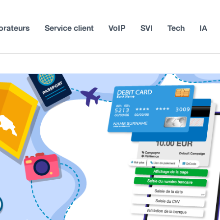
orateurs
Service client
VoIP
SVI
Tech
IA