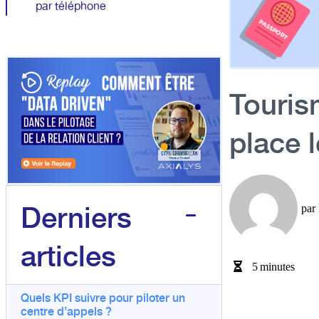
par téléphone
Touris
place 
Derniers
par
articles
5
minutes
Quels KPI suivre pour piloter un
centre d’appels ?