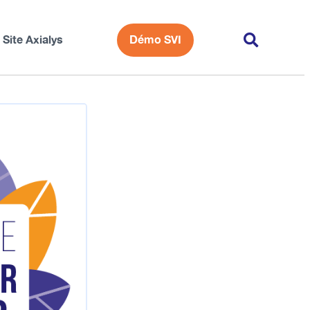
Site Axialys
Démo SVI