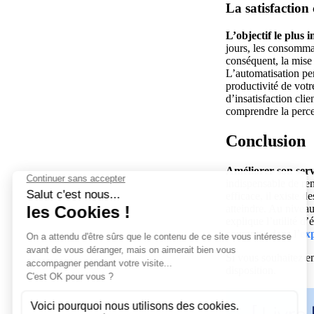
La satisfaction 
L’objectif le plus 
jours, les consomma
conséquent, la mise 
L’automatisation per
productivité de votre
d’insatisfaction clie
comprendre la perce
Conclusion
Améliorer son servi
indispensable de ren
efficace, il existe 
atteindre. Au niveau 
explique l’utilité d’
courantes dans l’
ex
Si vous souhaitez en
disposition.