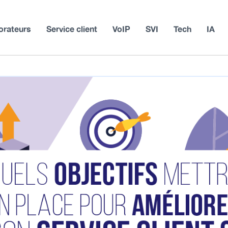
orateurs
Service client
VoIP
SVI
Tech
IA