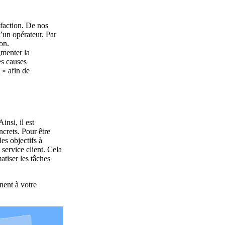
sfaction. De nos
’un opérateur. Par
ion.
gmenter la
es causes
 » afin de
 Ainsi, il est
ncrets. Pour être
es objectifs à
u service client. Cela
atiser les tâches
nent à votre