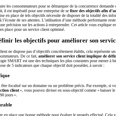
faire les consommateurs pour se démarquer de la concurrence demande 
it, il est impératif pour une entreprise de se
fixer des objectifs afin d’
ise en place de tels objectifs nécessite de disposer de la totalité des in
r à l’écoute de ses attentes. L’utilisation d’une méthode performante reste
une précision sur les actions à entreprendre. Cet article vous explique en
en place pour un service client optimisé.
nir les objectifs pour améliorer son servic
client ne dispose pas d’objectifs concrètement établis, cela représente un 
nsommateurs. De ce fait,
améliorer son service client implique de défin
ogie SMART est une des techniques les plus courantes pour mener à bi
se de 5 indicateurs que chaque objectif doit posséder, à savoir :
fique
t être focalisé sur un domaine ou un problème précis. Par exemple, si vot
ction client
», vous pouvez diviser en sous-objectif comme « baisser le 
90 jours ».
rable
tre en place une bonne méthode pour évaluer le progrès effectué. Cela 