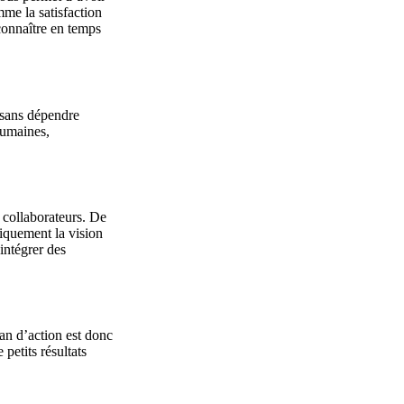
mme la satisfaction
 connaître en temps
r sans dépendre
humaines,
x collaborateurs. De
iquement la vision
 intégrer des
lan d’action est donc
petits résultats