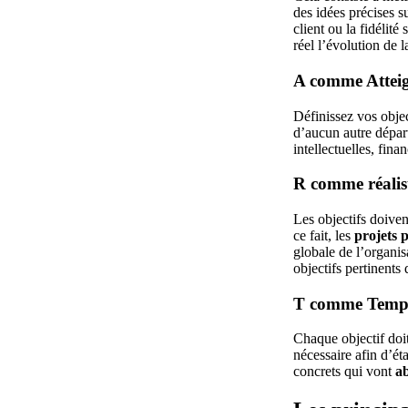
des idées précises su
client ou la fidélit
réel l’évolution de 
A comme Attei
Définissez vos objec
d’aucun autre dépar
intellectuelles, fina
R comme réalis
Les objectifs doiven
ce fait, les
projets 
globale de l’organis
objectifs pertinents 
T comme Temp
Chaque objectif doit
nécessaire afin d’ét
concrets qui vont
ab