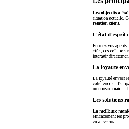
Les principa
Les objectifs à ét
situation actuelle. 
relation client
.
L’état d’esprit 
Formez vos agents à
effet, ces collabora
interagir directement
La loyauté enver
La loyauté envers les
cohérence et d’empa
un consommateur. D’
Les solutions ra
La meilleure maniè
efficacement les pr
en a besoin.