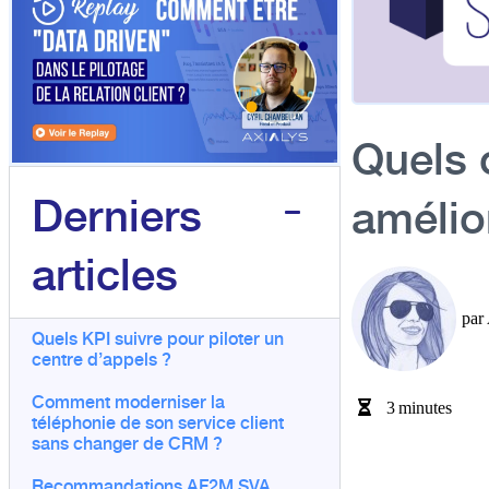
Quels 
Derniers
amélior
articles
par
Quels KPI suivre pour piloter un
centre d’appels ?
Comment moderniser la
3
minutes
téléphonie de son service client
sans changer de CRM ?
Recommandations AF2M SVA