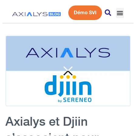
Démo SVI
Expérience 
Axialys et Djiin